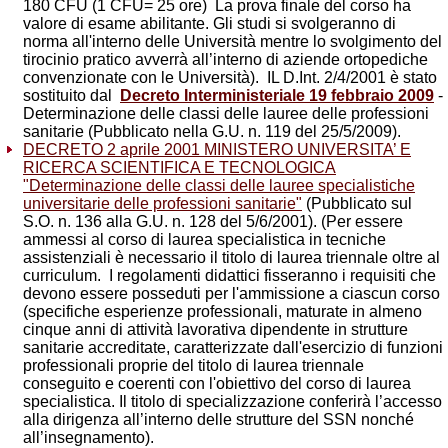
180 CFU (1 CFU= 25 ore) La prova finale del corso ha
valore di esame abilitante. Gli studi si svolgeranno di
norma all'interno delle Università mentre lo svolgimento del
tirocinio pratico avverrà all’interno di aziende ortopediche
convenzionate con le Università). IL D.Int. 2/4/2001 è stato
sostituito dal
Decreto Interministeriale 19 febbraio 2009
-
Determinazione delle classi delle lauree delle professioni
sanitarie (Pubblicato nella G.U. n. 119 del 25/5/2009).
DECRETO 2 aprile 2001 MINISTERO UNIVERSITA’ E
RICERCA SCIENTIFICA E TECNOLOGICA
"Determinazione delle classi delle lauree specialistiche
universitarie delle professioni sanitarie"
(Pubblicato sul
S.O. n. 136 alla G.U. n. 128 del 5/6/2001). (Per essere
ammessi al corso di laurea specialistica in tecniche
assistenziali è necessario il titolo di laurea triennale oltre al
curriculum. I regolamenti didattici fisseranno i requisiti che
devono essere posseduti per l'ammissione a ciascun corso
(specifiche esperienze professionali, maturate in almeno
cinque anni di attività lavorativa dipendente in strutture
sanitarie accreditate, caratterizzate dall'esercizio di funzioni
professionali proprie del titolo di laurea triennale
conseguito e coerenti con l'obiettivo del corso di laurea
specialistica. Il titolo di specializzazione conferirà l’accesso
alla dirigenza all’interno delle strutture del SSN nonché
all’insegnamento).