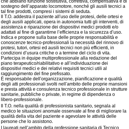
che abbiano funzione sostitutiva, correttiva, compensativa e di
sostegno dell’apparato locomotore, nonché gli ausili tecnici a
tal fine prodotti, compresi i sistemi di seduta.
Il T.O. addestra il paziente all'uso delle protesi, delle ortesi e
degli ausili applicati, opera in autonomia tutti gli interventi, di
assistenza e riparazione dei dispositivi medici prodotti e/o
adattati al fine di garantirne l’efficienza e la sicurezza d’uso.
Indica e propone sulla base delle proprie responsabilità e
conoscenze tecnico-professionali la necessità del rinnovo di
protesi, tutori, ortesi ed ausili tecnici non più efficienti, in
condizioni d’usura critiche o a termine del ciclo di vita.
Partecipa in équipe multiprofessionale alla redazione del
piano terapeutico/riabilitativo e all’individuazione dei
dispositivi medici e dei relativi requisiti tecnici utili al
raggiungimento del fine prefissato.
È responsabile dell'organizzazione, pianificazione e qualità
degli atti professionali svolti nell'ambito delle proprie mansioni
e presta attività e consulenza tecnico professionale in strutture
sanitarie, pubbliche o private, in regime di dipendenza o
libero-professionale.
Il T.O. nella qualità di professionista sanitario, segnala al
medico le situazioni anomale osservate al fine di migliorare la
qualità della vita del paziente e agevolare le attività delle
persone che lo assistono.
I laureati nell’ambito della professione sanitaria di Tecnico