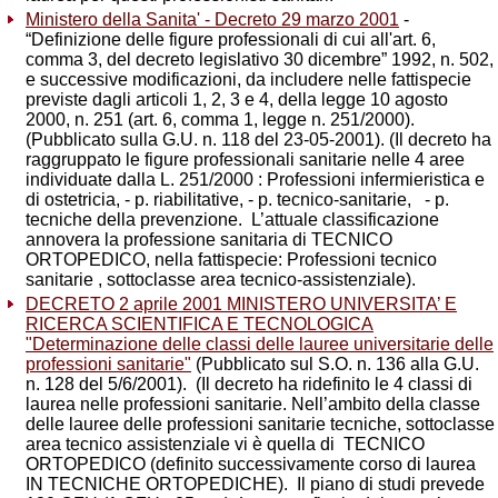
Ministero della
Sanita'
- Decreto 29 marzo 2001
-
“Definizione delle figure professionali di cui all'art. 6,
comma 3, del decreto legislativo 30 dicembre” 1992, n. 502,
e successive modificazioni, da includere nelle fattispecie
previste dagli articoli 1, 2, 3 e 4, della legge 10 agosto
2000, n. 251 (art. 6, comma 1, legge n. 251/2000).
(Pubblicato sulla G.U. n. 118 del 23-05-2001). (Il decreto ha
raggruppato le figure professionali sanitarie nelle 4 aree
individuate dalla L. 251/2000 : Professioni infermieristica e
di ostetricia, - p. riabilitative, - p. tecnico-sanitarie, - p.
tecniche della prevenzione. L’attuale classificazione
annovera la professione sanitaria di TECNICO
ORTOPEDICO, nella fattispecie: Professioni tecnico
sanitarie , sottoclasse area tecnico-assistenziale).
DECRETO 2 aprile 2001 MINISTERO UNIVERSITA’ E
RICERCA SCIENTIFICA E TECNOLOGICA
"Determinazione delle classi delle lauree universitarie delle
professioni sanitarie"
(Pubblicato sul S.O. n. 136 alla G.U.
n. 128 del 5/6/2001). (Il decreto ha ridefinito le 4 classi di
laurea nelle professioni sanitarie. Nell’ambito della classe
delle lauree delle professioni sanitarie tecniche, sottoclasse
area tecnico assistenziale vi è quella di TECNICO
ORTOPEDICO (definito successivamente corso di laurea
IN TECNICHE ORTOPEDICHE). Il piano di studi prevede