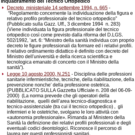
Inquadramento del Tecnico Ortopedico
Decreto ministeriale 14 settembre 1994, n. 665
-
“Regolamento concernente la individuazione della figura e
relativo profilo professionale del tecnico ortopedico”
(Pubblicato sulla Gazz. Uff., 3 dicembre 1994 n. 283)
(Viene individuata la figura professionale del tecnico
ortopedico così come previsto dalla riforma del D.LGS.
502/1992, ’art. 6: “Ministro della sanità individua con proprio
decreto le figure professionali da formare ed i relativi profili.
Il relativo ordinamento didattico è definito con decreto del
Ministro dell'università e della ricerca scientifica e
tecnologica emanato di concerto con il Ministro della
sanità”).
Legge 10 agosto 2000, N.251
- Disciplina delle professioni
sanitarie infermieristiche, tecniche, della riabilitazione, della
prevenzione nonche' della professione ostetrica.
(PUBBLICATO SULLA Gazzetta Ufficiale n. 208 del 06-09-
2000) (La norma prevede che gli operatori della
riabilitazione, quelli dell’area tecnico-diagnostica e
tecnico-assistenziale (tra cui il tecnico ortopedico) , gli
infermieri e le ostetriche, svolgano le loro attività con
«autonomia professionale». Rimanda al Ministero della
Sanità la definizione dei relativi profili professionali e degli
eventuali codici deontologici. Riconosce il percorso di
laurea per questi professionisti sanitari.