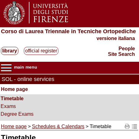
Corso di Laurea Triennale in Tecniche Ortopediche
versione italiana
People
library
official register
Site Search
main menu
SOL - online services
Home page
Timetable
Exams
Degree Exams
Home page
>
Schedules & Calendars
> Timetable
Timetable